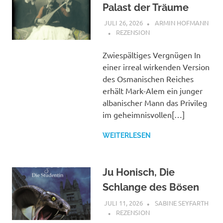
Palast der Träume
JULI 26, 2026
ARMIN HOFMANN
REZENSION
Zwiespältiges Vergnügen In
einer irreal wirkenden Version
des Osmanischen Reiches
erhält Mark-Alem ein junger
albanischer Mann das Privileg
im geheimnisvollen[…]
WEITERLESEN
Ju Honisch, Die
Schlange des Bösen
JULI 11, 2026
SABINE SEYFARTH
REZENSION