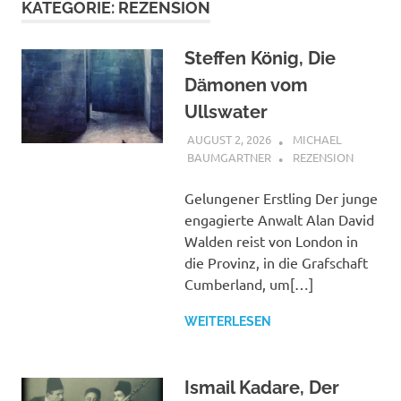
KATEGORIE:
REZENSION
Steffen König, Die
Dämonen vom
Ullswater
AUGUST 2, 2026
MICHAEL
BAUMGARTNER
REZENSION
Gelungener Erstling Der junge
engagierte Anwalt Alan David
Walden reist von London in
die Provinz, in die Grafschaft
Cumberland, um[…]
WEITERLESEN
Ismail Kadare, Der